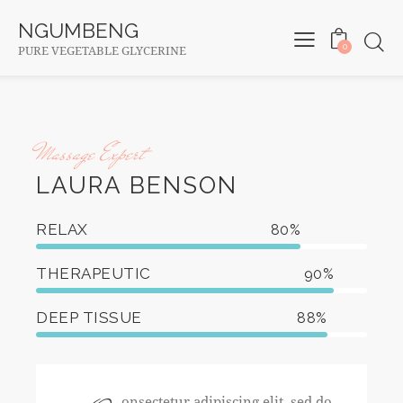
NGUMBENG
0
PURE VEGETABLE GLYCERINE
Massage Expert
LAURA BENSON
RELAX
80%
THERAPEUTIC
90%
DEEP TISSUE
88%
onsectetur adipiscing elit, sed do